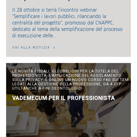
Il 28 ottobre si terrà l’incontro webinar
"Semplificare i lavori pubblici, rilanciando la
centralità del progetto", promosso dal CNAPPC,
dedicato al tema della semplificazione del processo
di esecuzione delle...
VAI ALLA NOTIZIA
LE NOVITÀ FISCALI, GLI OBBLIGHI PER LA TUTELA DEL
PROFESSIONISTA, L’APPLICAZIONE DEL REGOLAMENTO
SULLA PRIVACY: È ONLINE UN NUOVO CORSO FAD SUI TEMI
LEGATI ALLA GESTIONE DELLA PROFESSIONE, DA 4 CFP
UTILI ANCHE A FINI DEONTOLOGICI.
VADEMECUM PER IL PROFESSIONISTA