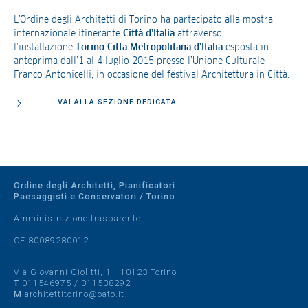
L’Ordine degli Architetti di Torino ha partecipato alla mostra
internazionale itinerante
Città d’Italia
attraverso
l’installazione
Torino Città Metropolitana d’Italia
esposta in
anteprima dall’1 al 4 luglio 2015 presso l’Unione Culturale
Franco Antonicelli, in occasione del festival Architettura in Città.
VAI ALLA SEZIONE DEDICATA
Ordine degli Architetti, Pianificatori
Paesaggisti e Conservatori / Torino
Amministrazione trasparente
CF 80089280012
Via Giovanni Giolitti, 1 - 10123 Torino
T
011546975
/
011538292
M
architettitorino@oato.it