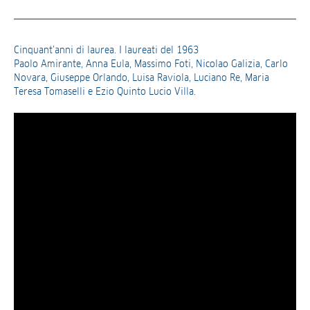
Cinquant’anni di laurea. I laureati del 1963
Paolo Amirante, Anna Eula, Massimo Foti, Nicolao Galizia, Carlo
Novara, Giuseppe Orlando, Luisa Raviola, Luciano Re, Maria
Teresa Tomaselli e Ezio Quinto Lucio Villa.