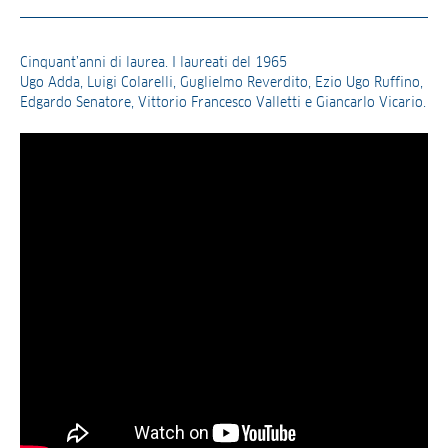
Cinquant’anni di laurea. I laureati del 1965
Ugo Adda, Luigi Colarelli, Guglielmo Reverdito, Ezio Ugo Ruffino,
Edgardo Senatore, Vittorio Francesco Valletti e Giancarlo Vicario.