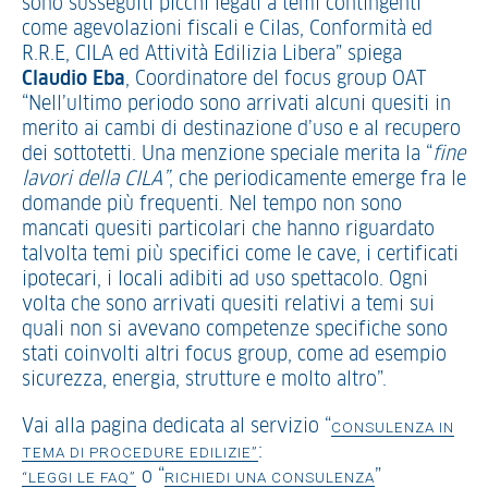
sono susseguiti picchi legati a temi contingenti
come agevolazioni fiscali e Cilas, Conformità ed
R.R.E, CILA ed Attività Edilizia Libera” spiega
Claudio Eba
, Coordinatore del focus group OAT
“Nell’ultimo periodo sono arrivati alcuni quesiti in
merito ai cambi di destinazione d’uso e al recupero
dei sottotetti. Una menzione speciale merita la “
fine
lavori della CILA”
, che periodicamente emerge fra le
domande più frequenti. Nel tempo non sono
mancati quesiti particolari che hanno riguardato
talvolta temi più specifici come le cave, i certificati
ipotecari, i locali adibiti ad uso spettacolo. Ogni
volta che sono arrivati quesiti relativi a temi sui
quali non si avevano competenze specifiche sono
stati coinvolti altri focus group, come ad esempio
sicurezza, energia, strutture e molto altro”.
Vai alla pagina dedicata al servizio “
CONSULENZA IN
:
TEMA DI PROCEDURE EDILIZIE”
o “
”
“LEGGI LE FAQ”
RICHIEDI UNA CONSULENZA