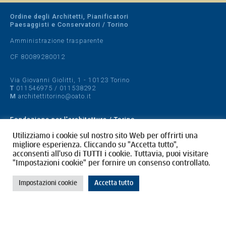
Ordine degli Architetti, Pianificatori
Paesaggisti e Conservatori / Torino
Amministrazione trasparente
CF 80089280012
Via Giovanni Giolitti, 1 - 10123 Torino
T
011546975
/
011538292
M
architettitorino@oato.it
Fondazione per l'architettura / Torino
Designed by
quattrolinee.it
Utilizziamo i cookie sul nostro sito Web per offrirti una
migliore esperienza. Cliccando su "Accetta tutto",
acconsenti all'uso di TUTTI i cookie. Tuttavia, puoi visitare
Cookie Policy
"Impostazioni cookie" per fornire un consenso controllato.
Privacy Policy
Impostazioni cookie
Accetta tutto