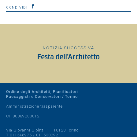
CONDIVIDI
NOTIZIA SUCCESSIVA
Festa dell’Architetto
Ordine degli Architetti, Pianificatori
Paesaggisti e Conservatori / Torino
Amministrazione trasparente
CF 80089280012
Via Giovanni Giolitti, 1 - 10123 Torino
T
011546975
/
011538292