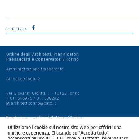
CONDIVIDI
Ordine degli Architetti, Pianificatori
Paesaggisti e Conservatori / Torino
Amministrazione trasparente
CF 80089280012
Via Giovanni Giolitti, 1 - 10123 Torino
T
011546975
/
011538292
M
architettitorino@oato.it
Fondazione per l'architettura / Torino
Designed by
quattrolinee.it
Utilizziamo i cookie sul nostro sito Web per offrirti una
migliore esperienza. Cliccando su "Accetta tutto",
acconsenti all'uso di TUTTI i cookie. Tuttavia, puoi visitare