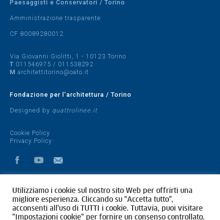
Paesaggisti e Conservatori / Torino
Amministrazione trasparente
CF 80089280012
Via Giovanni Giolitti, 1 - 10123 Torino
T
011546975
/
011538292
M
architettitorino@oato.it
Fondazione per l'architettura / Torino
Designed by
quattrolinee.it
Cookie Policy
Privacy Policy
Utilizziamo i cookie sul nostro sito Web per offrirti una
migliore esperienza. Cliccando su "Accetta tutto",
acconsenti all'uso di TUTTI i cookie. Tuttavia, puoi visitare
"Impostazioni cookie" per fornire un consenso controllato.