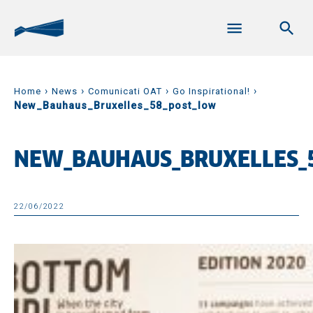
›
›
›
›
Home
News
Comunicati OAT
Go Inspirational!
New_Bauhaus_Bruxelles_58_post_low
NEW_BAUHAUS_BRUXELLES_
22/06/2022