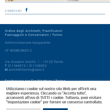
CONDIVIDI
Ordine degli Architetti, Pianificatori
Paesaggisti e Conservatori / Torino
Amministrazione trasparente
CF 80089280012
Via Giovanni Giolitti, 1 - 10123 Torino
T
011546975
/
011538292
M
architettitorino@oato.it
Fondazione per l'architettura / Torino
Designed by
quattrolinee.it
Utilizziamo i cookie sul nostro sito Web per offrirti una
migliore esperienza. Cliccando su "Accetta tutto",
acconsenti all'uso di TUTTI i cookie. Tuttavia, puoi visitare
Cookie Policy
"Impostazioni cookie" per fornire un consenso controllato.
Privacy Policy