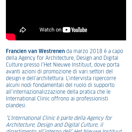
Francien van Westrenen
da marzo 2018 è a capo
della Agency for Architecture, Design and Digital
Culture presso l’Het Nieuwe Instituut, dove porta
avanti azioni di promozione di vari settori del
design e dell’architettura. L’intervista ripercorre
alcuni nodi fondamentali del ruolo di supporto
all’internazionalizzazione della pratica che le
International Clinic offrono ai professionisti
olandesi.
“L’International Clinic è parte della Agency for
Architecture, Design and Digital Culture, il