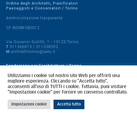
Ordine degli Architetti, Pianificatori
Paesaggisti e Conservatori / Torino
Amministrazione trasparente
CF 80089280012
Via Giovanni Giolitti, 1 - 10123 Torino
T
011546975
/
011538292
M
architettitorino@oato.it
Fondazione per l'architettura / Torino
Designed by
quattrolinee.it
Utilizziamo i cookie sul nostro sito Web per offrirti una
migliore esperienza. Cliccando su "Accetta tutto",
acconsenti all'uso di TUTTI i cookie. Tuttavia, puoi visitare
Cookie Policy
"Impostazioni cookie" per fornire un consenso controllato.
Privacy Policy
Impostazioni cookie
Accetta tutto