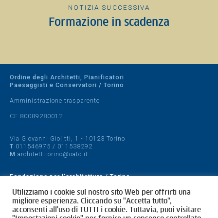
NOTIZIA SUCCESSIVA
Formazione in scadenza
Ordine degli Architetti, Pianificatori
Paesaggisti e Conservatori / Torino
Amministrazione trasparente
CF 80089280012
Via Giovanni Giolitti, 1 - 10123 Torino
T
011546975
/
011538292
M
architettitorino@oato.it
Fondazione per l'architettura / Torino
Designed by
quattrolinee.it
Utilizziamo i cookie sul nostro sito Web per offrirti una
migliore esperienza. Cliccando su "Accetta tutto",
acconsenti all'uso di TUTTI i cookie. Tuttavia, puoi visitare
Cookie Policy