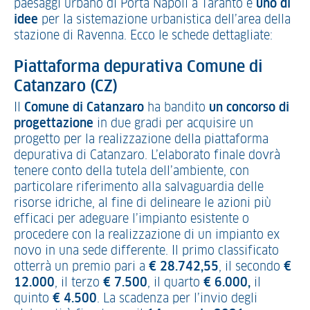
paesaggi urbano di Porta Napoli a Taranto e
uno di
idee
per la sistemazione urbanistica dell’area della
stazione di Ravenna. Ecco le schede dettagliate:
Piattaforma depurativa Comune di
Catanzaro (CZ)
Il
Comune di Catanzaro
ha bandito
un concorso di
progettazione
in due gradi per acquisire un
progetto per la realizzazione della piattaforma
depurativa di Catanzaro. L’elaborato finale dovrà
tenere conto della tutela dell’ambiente, con
particolare riferimento alla salvaguardia delle
risorse idriche, al fine di delineare le azioni più
efficaci per adeguare l’impianto esistente o
procedere con la realizzazione di un impianto ex
novo in una sede differente. Il primo classificato
otterrà un premio pari a
€ 28.742,55
, il secondo
€
12.000
, il terzo
€ 7.500
, il quarto
€ 6.000,
il
quinto
€ 4.500
. La scadenza per l’invio degli