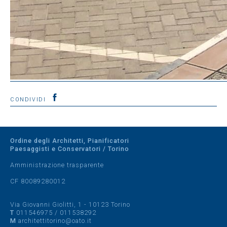
CONDIVIDI
Ordine degli Architetti, Pianificatori
Paesaggisti e Conservatori / Torino
Amministrazione trasparente
CF 80089280012
Via Giovanni Giolitti, 1 - 10123 Torino
T
011546975
/
011538292
M
architettitorino@oato.it