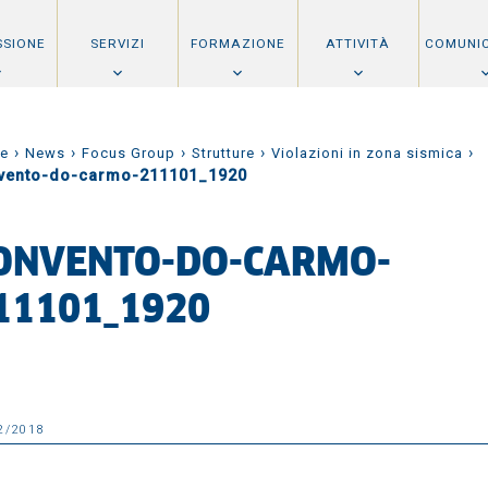
SSIONE
SERVIZI
FORMAZIONE
ATTIVITÀ
COMUNI
›
›
›
›
›
e
News
Focus Group
Strutture
Violazioni in zona sismica
vento-do-carmo-211101_1920
ONVENTO-DO-CARMO-
11101_1920
2/2018