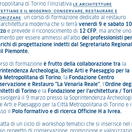
opolitana di Torino l’iniziativa
LE ARCHITETTURE
VETTIANE E IL MODERNO: CONSERVARE, RESTAURARE E
: un corso di formazione dedicato al restauro
ORIZZARE
l’architettura moderna che si terrà
venerdì 9 e sabato 10
zo
e prevede il riconoscimento di
12 CFP
, ma anche uno
umento per essere ammessi all’albo
dei professionisti pe
arichi di progettazione indetti dal Segretariato Regiona
 il Piemonte
.
corso di formazione
è frutto della collaborazione tra
la
rintendenza Archeologia, Belle Arti e Paesaggio per la
tà Metropolitana di Torino
, la
Fondazione Centro
servazione e Restauro “La Venaria Reale”
, l’
Ordine degl
hitetti di Torino
e la
Fondazione per l’architettura / Tor
i svolgerà il 9 marzo presso la Soprintendenza Archeologi
e Arti e Paesaggio per la Città Metropolitana di Torino e i
sso il
Polo formativo e di ricerca Officine H a Ivrea.
ratta di un ciclo di workshop tematici che si inserisce nel
io progetto di conservazione, promozione e valorizzazi