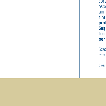
cor
aspe
ann
fini
pro
Seg
for
per 
Sca
PER
CON