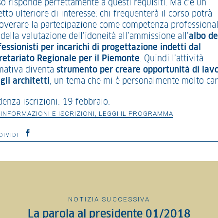
so risponde perfettamente a questi requisiti. Ma c’è un
tto ulteriore di interesse: chi frequenterà il corso potrà
overare la partecipazione come competenza professional
 della valutazione dell’idoneità all’ammissione all’
albo de
fessionisti per incarichi di progettazione indetti dal
retariato Regionale per il Piemonte
. Quindi l’attività
mativa diventa
strumento per creare opportunità di lav
gli architetti
, un tema che mi è personalmente molto car
denza iscrizioni: 19 febbraio.
 INFORMAZIONI E ISCRIZIONI, LEGGI IL PROGRAMMA
DIVIDI
NOTIZIA SUCCESSIVA
La parola al presidente 01/2018