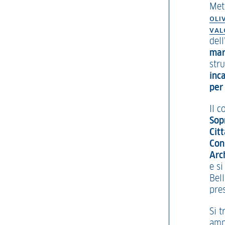
Metr
OLI
VAL
del
mar
str
inc
per
Il 
Sop
Cit
Con
Arc
e s
Bell
pre
Si t
amp