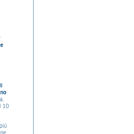
r
le
i
ino
a,
l 10
 più
one