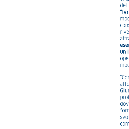
del
“Iv
modu
cons
rive
attr
ese
un 
oper
mod
“Con
affe
Giu
pro
dove
form
svol
conf