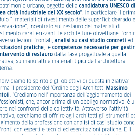
 patrimonio urbano, oggetto della
candidatura UNESCO d
rea città industriale del XX secolo”
. In particolare il prim
lo “I materiali di rivestimento delle superfici: degrado 
ervazione”, incentrato sul restauro dei materiali di
stimento caratterizzanti le architetture olivettiane, fornir
averso lezioni frontali,
analisi su casi studio concreti
ed
rcitazioni pratiche
, le
competenze necessarie per gesti
intervento di restauro
dalla fase progettuale a quella
ativa, su manufatti e materiali tipici dell’architettura
erna.
dividiamo lo spirito e gli obiettivi di questa iniziativa”
rma il presidente dell’Ordine degli Architetti
Massimo
ntoli
. “Crediamo nell’importanza dell’aggiornamento dei
fessionisti, che, ancor prima di un obbligo normativo, è 
re nei confronti della collettività. Attraverso l’attività
ativa, cerchiamo di offrire agli architetti gli strumenti p
gimento della professione con analisi di casi studio concr
ronti con esperti e tecnici ed esercitazioni pratiche. E il