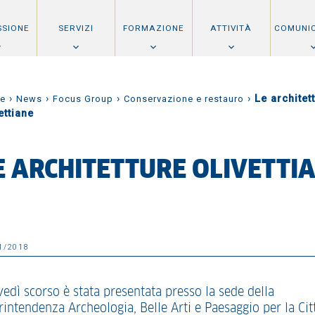
SSIONE
SERVIZI
FORMAZIONE
ATTIVITÀ
COMUNI
›
›
›
›
Le architet
e
News
Focus Group
Conservazione e restauro
ettiane
E ARCHITETTURE OLIVETTI
1/2018
vedì scorso è stata presentata presso la sede della
rintendenza Archeologia, Belle Arti e Paesaggio per la Cit