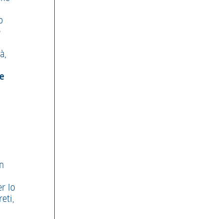
i
o
e
à,
re
un
er lo
eti,