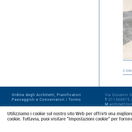
CON
Ordine degli Architetti, Pianificatori
Via Giovanni Gi
Paesaggisti e Conservatori / Torino
T
011546975
M
architettito
Amministrazione trasparente
Utilizziamo i cookie sul nostro sito Web per offrirti una miglior
CF 80089280012
cookie. Tuttavia, puoi visitare "Impostazioni cookie" per fornir