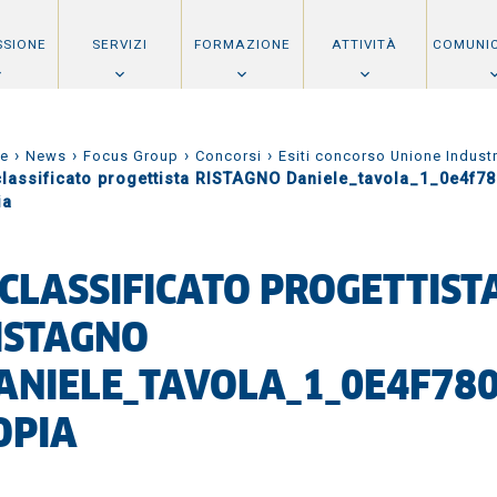
SSIONE
SERVIZI
FORMAZIONE
ATTIVITÀ
COMUNI
›
›
›
›
e
News
Focus Group
Concorsi
Esiti concorso Unione Industr
classificato progettista RISTAGNO Daniele_tavola_1_0e4f7
ia
 CLASSIFICATO PROGETTIST
ISTAGNO
ANIELE_TAVOLA_1_0E4F78
OPIA