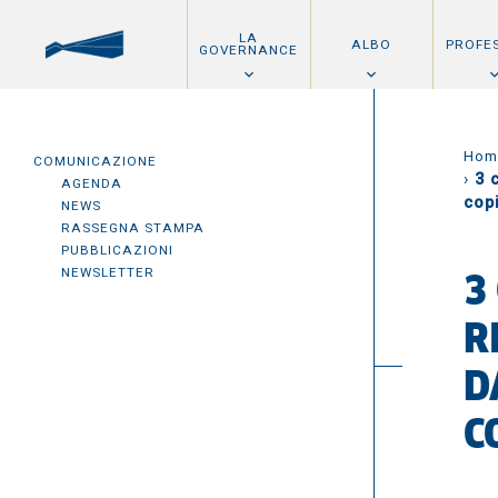
LA
ALBO
PROFE
GOVERNANCE
Hom
COMUNICAZIONE
›
3 
AGENDA
cop
NEWS
RASSEGNA STAMPA
PUBBLICAZIONI
NEWSLETTER
3
R
D
C