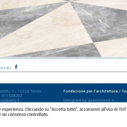
DIVIDI
olitti, 1 - 10123 Torino
Fondazione per l'architettura / To
/
011538292
rino@oato.it
Designed by
quattrolinee.it
e esperienza. Cliccando su "Accetta tutto", acconsenti all'uso di TUTT
e un consenso controllato.