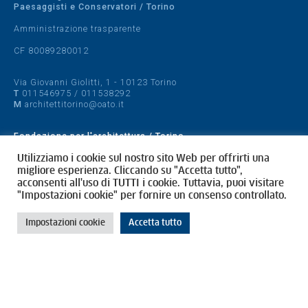
Paesaggisti e Conservatori / Torino
Amministrazione trasparente
CF 80089280012
Via Giovanni Giolitti, 1 - 10123 Torino
T
011546975
/
011538292
M
architettitorino@oato.it
Fondazione per l'architettura / Torino
Designed by
quattrolinee.it
Utilizziamo i cookie sul nostro sito Web per offrirti una
migliore esperienza. Cliccando su "Accetta tutto",
acconsenti all'uso di TUTTI i cookie. Tuttavia, puoi visitare
Cookie Policy
"Impostazioni cookie" per fornire un consenso controllato.
Privacy Policy
Impostazioni cookie
Accetta tutto