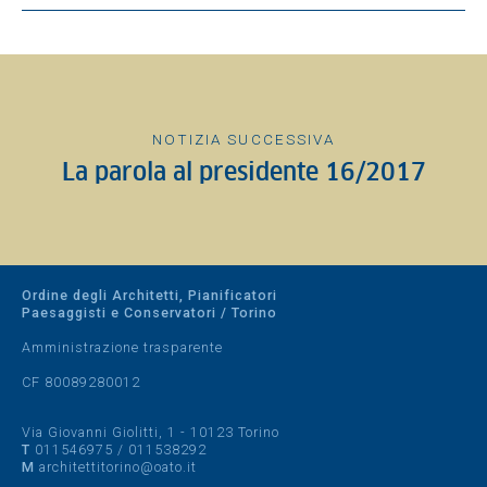
NOTIZIA SUCCESSIVA
La parola al presidente 16/2017
Ordine degli Architetti, Pianificatori
Paesaggisti e Conservatori / Torino
Amministrazione trasparente
CF 80089280012
Via Giovanni Giolitti, 1 - 10123 Torino
T
011546975
/
011538292
M
architettitorino@oato.it