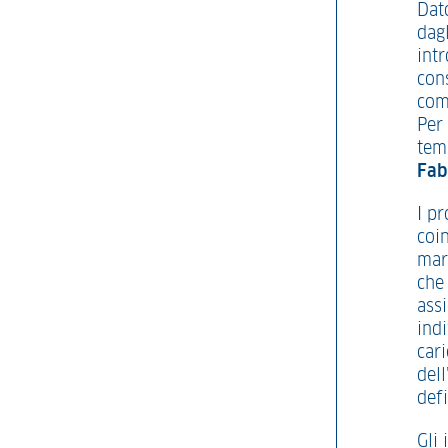
Dato
dagl
intr
cons
com
Per 
temp
Fab
I p
coi
mar
che
ass
indi
cari
del
defi
Gli 