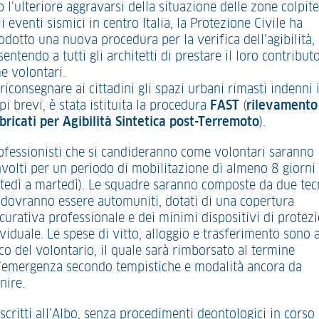
 l’ulteriore aggravarsi della situazione delle zone colpite
i eventi sismici in centro Italia, la Protezione Civile ha
odotto una nuova procedura per la verifica dell’agibilità,
entendo a tutti gli architetti di prestare il loro contribut
e volontari.
riconsegnare ai cittadini gli spazi urbani rimasti indenni 
i brevi, è stata istituita la procedura
FAST
(
rilevamento
bricati per Agibilità Sintetica post-Terremoto
).
rofessionisti che si candideranno come volontari saranno
nvolti per un periodo di mobilitazione di almeno 8 giorni
tedì a martedì). Le squadre saranno composte da due tec
 dovranno essere automuniti, dotati di una copertura
icurativa professionale e dei minimi dispositivi di protez
viduale. Le spese di vitto, alloggio e trasferimento sono 
co del volontario, il quale sarà rimborsato al termine
l’emergenza secondo tempistiche e modalità ancora da
nire.
iscritti all’Albo, senza procedimenti deontologici in corso 