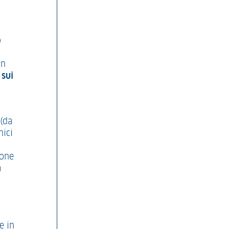
o
in
 sui
 (da
nici
ione
a
e in