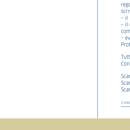
rego
scr
– i
– il
com
– e
Prot
Tutt
Cons
Sca
Sca
Scar
CON