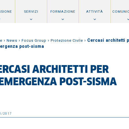
SSIONE
SERVIZI
FORMAZIONE
ATTIVITÀ
COMUNI
›
›
›
›
Cercasi architetti 
e
News
Focus Group
Protezione Civile
mergenza post-sisma
ERCASI ARCHITETTI PER
’EMERGENZA POST-SISMA
1/2017