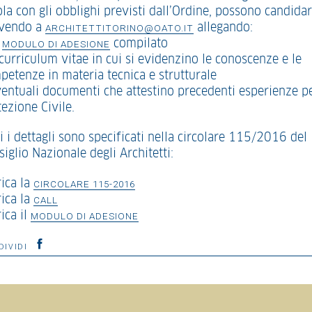
la con gli obblighi previsti dall’Ordine, possono candidar
ivendo a
allegando:
ARCHITETTITORINO@OATO.IT
l
compilato
MODULO DI ADESIONE
 curriculum vitae in cui si evidenzino le conoscenze e le
petenze in materia tecnica e strutturale
ventuali documenti che attestino precedenti esperienze pe
ezione Civile.
i i dettagli sono specificati nella circolare 115/2016 del
iglio Nazionale degli Architetti:
rica la
CIRCOLARE 115-2016
rica la
CALL
ica il
MODULO DI ADESIONE
DIVIDI