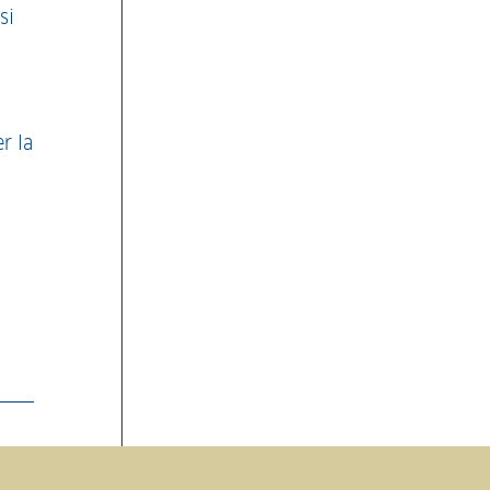
si
r la