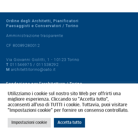
Ordine degli Architetti, Pianificatori
Paesaggisti e Conservatori / Torino
Amministrazione trasparente
CF 80089280012
Via Giovanni Giolitti, 1 - 10123 Torino
T
011546975
/
011538292
M
architettitorino@oato.it
Fondazione per l'architettura / Torino
Designed by
quattrolinee.it
Utilizziamo i cookie sul nostro sito Web per offrirti una
migliore esperienza. Cliccando su "Accetta tutto",
acconsenti all'uso di TUTTI i cookie. Tuttavia, puoi visitare
Cookie Policy
"Impostazioni cookie" per fornire un consenso controllato.
Privacy Policy
Impostazioni cookie
Accetta tutto