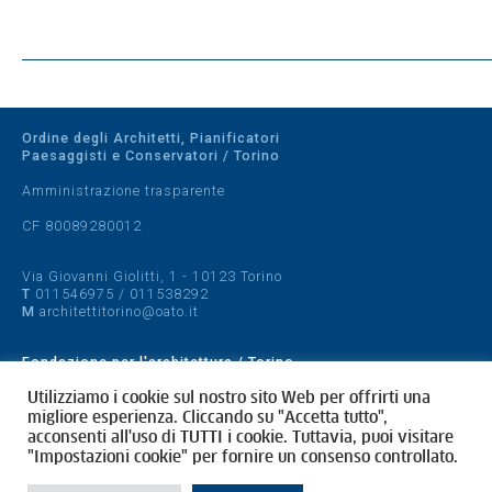
Ordine degli Architetti, Pianificatori
Paesaggisti e Conservatori / Torino
Amministrazione trasparente
CF 80089280012
Via Giovanni Giolitti, 1 - 10123 Torino
T
011546975
/
011538292
M
architettitorino@oato.it
Fondazione per l'architettura / Torino
Designed by
quattrolinee.it
Utilizziamo i cookie sul nostro sito Web per offrirti una
migliore esperienza. Cliccando su "Accetta tutto",
acconsenti all'uso di TUTTI i cookie. Tuttavia, puoi visitare
Cookie Policy
"Impostazioni cookie" per fornire un consenso controllato.
Privacy Policy