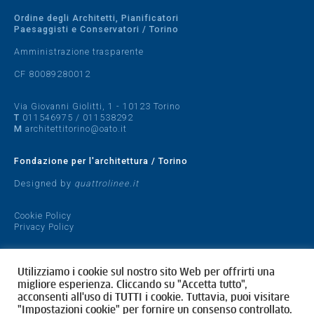
Ordine degli Architetti, Pianificatori
Paesaggisti e Conservatori / Torino
Amministrazione trasparente
CF 80089280012
Via Giovanni Giolitti, 1 - 10123 Torino
T
011546975
/
011538292
M
architettitorino@oato.it
Fondazione per l'architettura / Torino
Designed by
quattrolinee.it
Cookie Policy
Privacy Policy
Utilizziamo i cookie sul nostro sito Web per offrirti una
migliore esperienza. Cliccando su "Accetta tutto",
acconsenti all'uso di TUTTI i cookie. Tuttavia, puoi visitare
"Impostazioni cookie" per fornire un consenso controllato.