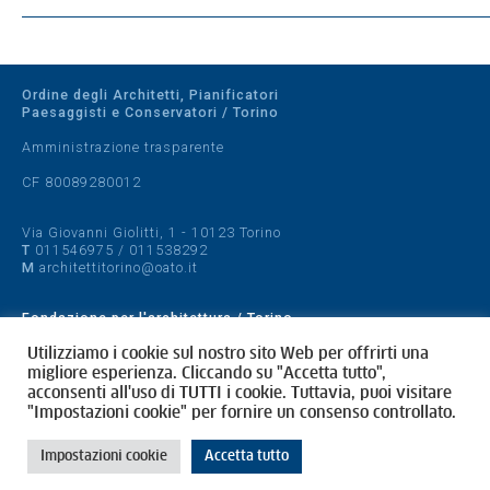
Ordine degli Architetti, Pianificatori
Paesaggisti e Conservatori / Torino
Amministrazione trasparente
CF 80089280012
Via Giovanni Giolitti, 1 - 10123 Torino
T
011546975
/
011538292
M
architettitorino@oato.it
Fondazione per l'architettura / Torino
Designed by
quattrolinee.it
Utilizziamo i cookie sul nostro sito Web per offrirti una
migliore esperienza. Cliccando su "Accetta tutto",
acconsenti all'uso di TUTTI i cookie. Tuttavia, puoi visitare
Cookie Policy
"Impostazioni cookie" per fornire un consenso controllato.
Privacy Policy
Impostazioni cookie
Accetta tutto