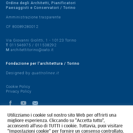
Ordine degli Architetti, Pianificatori
Paesaggisti e Conservatori / Torino
Amministrazione trasparente
CF 80089280012
Via Giovanni Giolitti, 1 - 10123 Torino
T
011546975
/
011538292
M
architettitorino@oato.it
Fondazione per l'architettura / Torino
Designed by
quattrolinee.it
Cookie Policy
Privacy Policy
Utilizziamo i cookie sul nostro sito Web per offrirti una
migliore esperienza. Cliccando su "Accetta tutto",
acconsenti all'uso di TUTTI i cookie. Tuttavia, puoi visitare
"Impostazioni cookie" per fornire un consenso controllato.