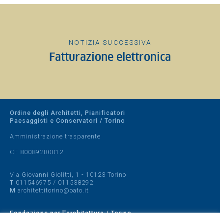
NOTIZIA SUCCESSIVA
Fatturazione elettronica
Ordine degli Architetti, Pianificatori
Paesaggisti e Conservatori / Torino
Amministrazione trasparente
CF 80089280012
Via Giovanni Giolitti, 1 - 10123 Torino
T
011546975
/
011538292
M
architettitorino@oato.it
Fondazione per l'architettura / Torino