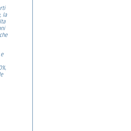
rti
 la
lta
oni
 che
 e
0%,
le