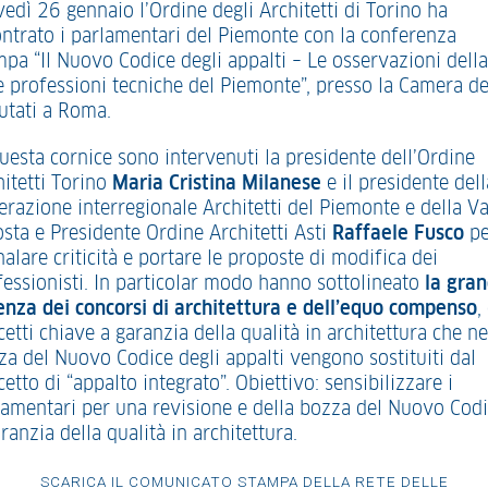
vedì 26 gennaio l’Ordine degli Architetti di Torino ha
ontrato i parlamentari del Piemonte con la conferenza
mpa “Il Nuovo Codice degli appalti – Le osservazioni della
e professioni tecniche del Piemonte”, presso la Camera de
utati a Roma.
questa cornice sono intervenuti la presidente dell’Ordine
hitetti Torino
Maria Cristina Milanese
e il presidente dell
erazione interregionale Architetti del Piemonte e della Va
osta e Presidente Ordine Architetti Asti
Raffaele Fusco
pe
alare criticità e portare le proposte di modifica dei
fessionisti. In particolar modo hanno sottolineato
la gra
enza dei concorsi di architettura
e dell’equo compenso
,
etti chiave a garanzia della qualità in architettura che ne
za del Nuovo Codice degli appalti vengono sostituiti dal
etto di “appalto integrato”. Obiettivo: sensibilizzare i
lamentari per una revisione e della bozza del Nuovo Codi
ranzia della qualità in architettura.
SCARICA IL COMUNICATO STAMPA DELLA RETE DELLE