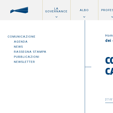
LA
ALBO
PROFE
GOVERNANCE
Hom
COMUNICAZIONE
dei 
AGENDA
NEWS
RASSEGNA STAMPA
PUBBLICAZIONI
C
NEWSLETTER
C
27/0