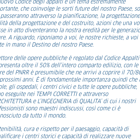
 Nuovo Codice degli appalti è un tema estremamente
rtante, che coinvolge le sorti future del nostro Paese, so
passeranno attraverso la pianificazione, la progettazione,
ità della progettazione e del costruito, azioni che una vo
se in atto diventeranno la nostra eredità per le generazi
re. A riguardo, riponiamo a voi, le nostre richieste, a voi
te in mano il Destino del nostro Paese.
ettore delle opere pubbliche è regolato dal Codice Appalti
resenta oltre il 50% dell’intero comparto edilizio, con le
re del PNRR è presumibile che ne arrivi a coprire il 70/8
 prossimi anni. È di fondamentale importanza quindi che 
le, gli ospedali, i centri civici e tutte le opere pubbliche,
no eseguite nei TEMPI CORRETTI e attraverso
RCHITETTURA e L’INGEGNERIA di QUALITA’ di cui i nostri
essionisti sono maestri indiscussi, così come ci è
onosciuto da tutto il mondo.
enibilità, cura e rispetto per il paesaggio, capacità di
alificare i centri storici e capacità di realizzare nuove