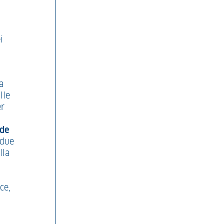
i
a
lle
r
nde
 due
lla
ce,