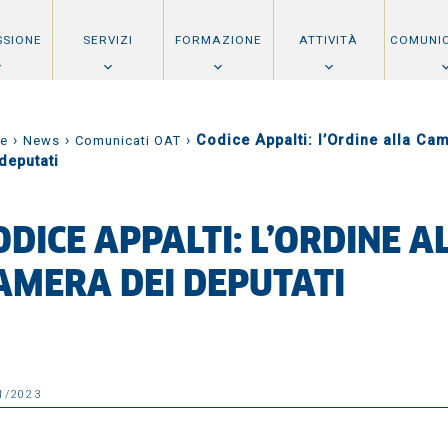
SSIONE
SERVIZI
FORMAZIONE
ATTIVITÀ
COMUNI
›
›
›
Codice Appalti: l’Ordine alla Ca
e
News
Comunicati OAT
deputati
ODICE APPALTI: L’ORDINE A
AMERA DEI DEPUTATI
1/2023