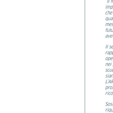
“Il
impo
che 
qual
mes
futu
ave
Il s
rapp
ope
nei
scuo
sia
L’A
prof
ric
Sost
riqu