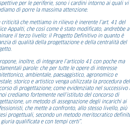
pettive per le periferie, sono i cardini intorno ai quali vi
ediamo di porre la massima attenzione.
criticità che mettiamo in rilievo è inerente l’art. 41 del
ice Appalti, che così come è stato modificato, andrebbe a
inare il terzo livello: il Progetto Definitivo in quanto è
nzia di qualità della progettazione e della centralità del
getto.
ropone, inoltre, di integrare l’articolo 41 con poche ma
amentali parole: che per tutte le opere di interesse
hitettonico, ambientale, paesaggistico, agronomico e
stale, storico e artistico venga utilizzata la procedura del
corso di progettazione; come evidenziato nel successivo a
noi crediamo fortemente nell’istituto del concorso di
gettazione, un metodo di assegnazione degli incarichi ai
essionisti, che mette a confronto, allo stesso livello, più
tesi progettuali, secondo un metodo meritocratico definit
giuria qualificata e con tempi certi”.