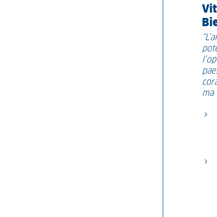
Vi
Bie
“L’a
pot
l’op
pae
cor
ma 