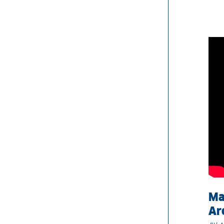
Ma
Ar