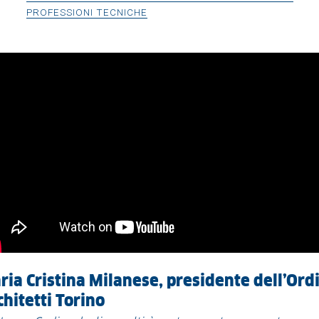
PROFESSIONI TECNICHE
ria Cristina Milanese, presidente dell’Ord
chitetti Torino