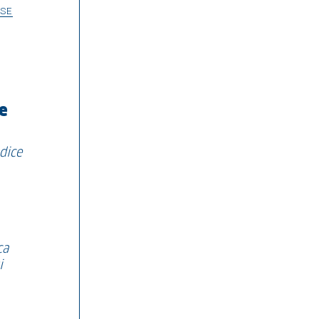
ESE
 e
dice
ca
i