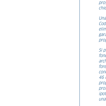
pros
chi
Una 
Cod
elim
gara
pro
Si p
fond
arc
fore
con
46 
pro
prof
ipo
una 