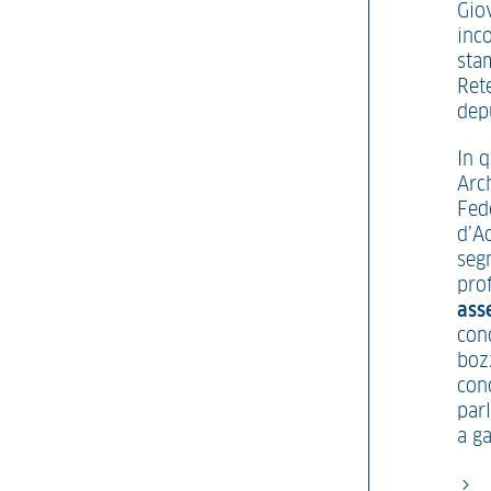
Gio
inc
sta
Ret
dep
In 
Arc
Fed
d’A
segn
pro
ass
conc
boz
conc
par
a ga