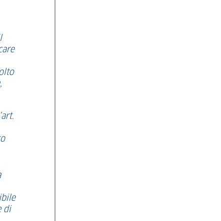
l
care
olto
,
art.
co
a
ibile
 di