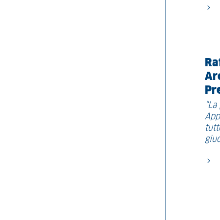
Ra
Ar
Pr
“La
Appa
tut
giu