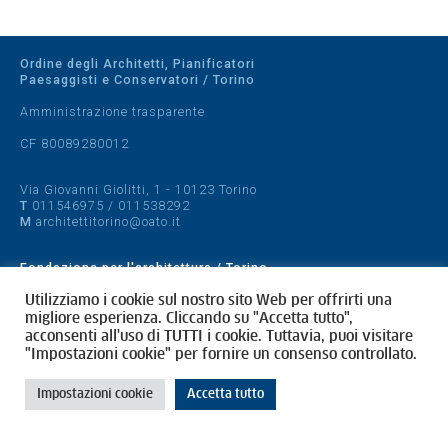
Ordine degli Architetti, Pianificatori
Paesaggisti e Conservatori / Torino
Amministrazione trasparente
CF 80089280012
Via Giovanni Giolitti, 1 - 10123 Torino
T
011546975
/
011538292
M
architettitorino@oato.it
Fondazione per l'architettura / Torino
Designed by
quattrolinee.it
Utilizziamo i cookie sul nostro sito Web per offrirti una
migliore esperienza. Cliccando su "Accetta tutto",
acconsenti all'uso di TUTTI i cookie. Tuttavia, puoi visitare
Cookie Policy
"Impostazioni cookie" per fornire un consenso controllato.
Privacy Policy
Impostazioni cookie
Accetta tutto