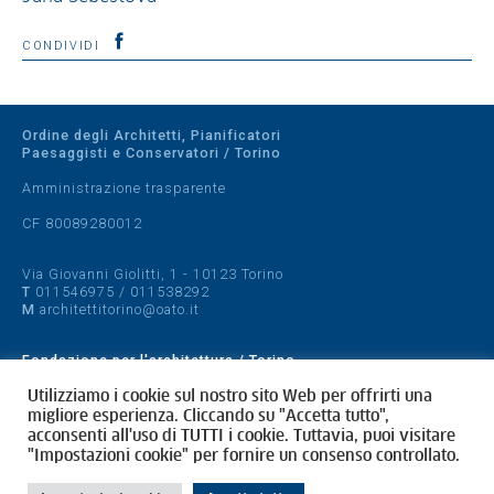
CONDIVIDI
Ordine degli Architetti, Pianificatori
Paesaggisti e Conservatori / Torino
Amministrazione trasparente
CF 80089280012
Via Giovanni Giolitti, 1 - 10123 Torino
T
011546975
/
011538292
M
architettitorino@oato.it
Fondazione per l'architettura / Torino
Designed by
quattrolinee.it
Utilizziamo i cookie sul nostro sito Web per offrirti una
migliore esperienza. Cliccando su "Accetta tutto",
acconsenti all'uso di TUTTI i cookie. Tuttavia, puoi visitare
Cookie Policy
"Impostazioni cookie" per fornire un consenso controllato.
Privacy Policy