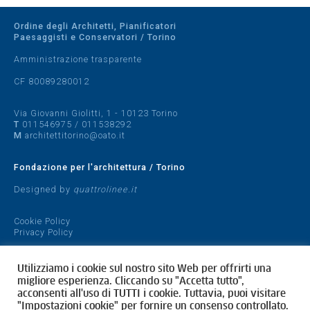
Ordine degli Architetti, Pianificatori
Paesaggisti e Conservatori / Torino
Amministrazione trasparente
CF 80089280012
Via Giovanni Giolitti, 1 - 10123 Torino
T
011546975
/
011538292
M
architettitorino@oato.it
Fondazione per l'architettura / Torino
Designed by
quattrolinee.it
Cookie Policy
Privacy Policy
Utilizziamo i cookie sul nostro sito Web per offrirti una
migliore esperienza. Cliccando su "Accetta tutto",
acconsenti all'uso di TUTTI i cookie. Tuttavia, puoi visitare
"Impostazioni cookie" per fornire un consenso controllato.