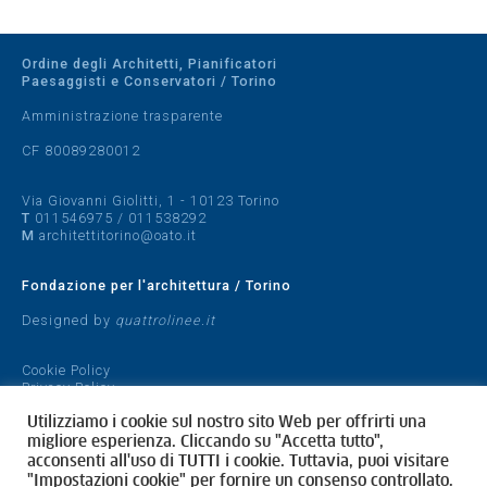
Ordine degli Architetti, Pianificatori
Paesaggisti e Conservatori / Torino
Amministrazione trasparente
CF 80089280012
Via Giovanni Giolitti, 1 - 10123 Torino
T
011546975
/
011538292
M
architettitorino@oato.it
Fondazione per l'architettura / Torino
Designed by
quattrolinee.it
Cookie Policy
Privacy Policy
Utilizziamo i cookie sul nostro sito Web per offrirti una
migliore esperienza. Cliccando su "Accetta tutto",
acconsenti all'uso di TUTTI i cookie. Tuttavia, puoi visitare
"Impostazioni cookie" per fornire un consenso controllato.