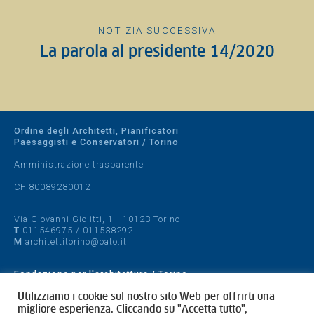
NOTIZIA SUCCESSIVA
La parola al presidente 14/2020
Ordine degli Architetti, Pianificatori
Paesaggisti e Conservatori / Torino
Amministrazione trasparente
CF 80089280012
Via Giovanni Giolitti, 1 - 10123 Torino
T
011546975
/
011538292
M
architettitorino@oato.it
Fondazione per l'architettura / Torino
Designed by
quattrolinee.it
Utilizziamo i cookie sul nostro sito Web per offrirti una
migliore esperienza. Cliccando su "Accetta tutto",