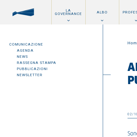
LA
ALBO
PROFE
GOVERNANCE
Hom
COMUNICAZIONE
AGENDA
NEWS
RASSEGNA STAMPA
A
PUBBLICAZIONI
NEWSLETTER
P
02/1
Sono