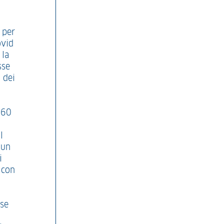
 per
ovid
 la
sse
 dei
 60
l
 un
i
 con
sse