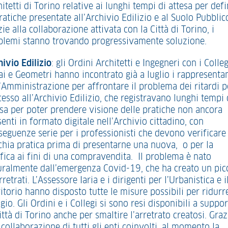
itetti di Torino relative ai lunghi tempi di attesa per defi
ratiche presentate all’Archivio Edilizio e al Suolo Pubblic
ie alla collaborazione attivata con la Città di Torino, i
blemi stanno trovando progressivamente soluzione.
hivio Edilizio
: gli Ordini Architetti e Ingegneri con i Colleg
ai e Geometri hanno incontrato già a luglio i rappresentan
l’Amministrazione per affrontare il problema dei ritardi p
cesso all’Archivio Edilizio, che registravano lunghi tempi 
esa per poter prendere visione delle pratiche non ancora
enti in formato digitale nell’Archivio cittadino, con
seguenze serie per i professionisti che devono verificare
chia pratica prima di presentarne una nuova, o per la
ifica ai fini di una compravendita. Il problema è nato
uralmente dall’emergenza Covid-19, che ha creato un pic
rretrati. L’Assessore Iaria e i dirigenti per l’Urbanistica e i
itorio hanno disposto tutte le misure possibili per ridurre
gio. Gli Ordini e i Collegi si sono resi disponibili a suppo
ittà di Torino anche per smaltire l’arretrato creatosi. Graz
 collaborazione di tutti gli enti coinvolti, al momento la