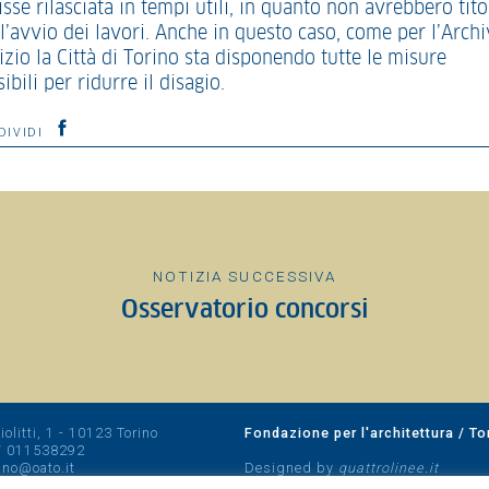
sse rilasciata in tempi utili, in quanto non avrebbero tito
l’avvio dei lavori. Anche in questo caso, come per l’Archi
izio la Città di Torino sta disponendo tutte le misure
ibili per ridurre il disagio.
DIVIDI
NOTIZIA SUCCESSIVA
Osservatorio concorsi
olitti, 1 - 10123 Torino
Fondazione per l'architettura / To
/
011538292
rino@oato.it
Designed by
quattrolinee.it