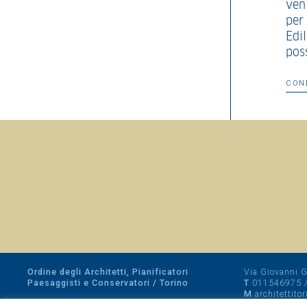
veni
per 
Edil
poss
CON
Ordine degli Architetti, Pianificatori
Via Giovanni Gi
Paesaggisti e Conservatori / Torino
T
011546975
M
architettito
Amministrazione trasparente