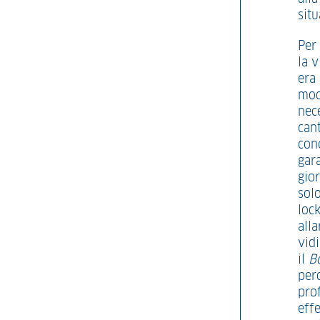
sit
Per 
la v
era
modi
nece
cant
con
gar
gior
solo
loc
alla
vid
il
B
per
prof
eff