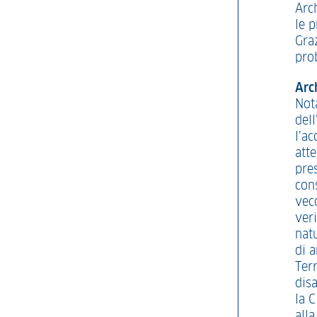
Arch
le p
Graz
pro
Arc
Not
del
l’ac
att
pres
con
vec
ver
nat
di a
Terr
disa
la C
alla