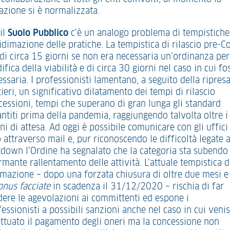
uazione si è normalizzata.
il
Suolo Pubblico
c’è un analogo problema di tempistiche
idimazione delle pratiche. La tempistica di rilascio pre-C
 di circa 15 giorni se non era necessaria un’ordinanza per
fica della viabilità e di circa 30 giorni nel caso in cui fo
ssaria. I professionisti lamentano, a seguito della ripresa
ieri, un significativo dilatamento dei tempi di rilascio
cessioni, tempi che superano di gran lunga gli standard
antiti prima della pandemia, raggiungendo talvolta oltre i
ni di attesa. Ad oggi è possibile comunicare con gli uffici
 attraverso mail e, pur riconoscendo le difficoltà legate a
kdown l’Ordine ha segnalato che la categoria sta subendo
rmante rallentamento delle attività. L’attuale tempistica d
imazione – dopo una forzata chiusura di oltre due mesi e
onus facciate
in scadenza il 31/12/2020 – rischia di far
dere le agevolazioni ai committenti ed espone i
essionisti a possibili sanzioni anche nel caso in cui veni
ettuato il pagamento degli oneri ma la concessione non