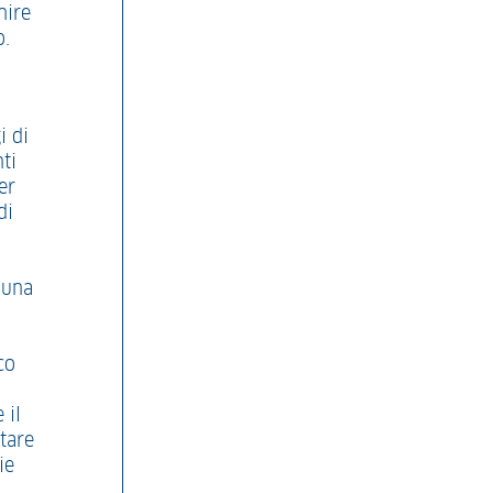
nire
o.
i di
ti
er
di
 una
co
l
 il
rtare
ie