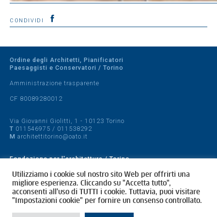
CONDIVIDI
Ordine degli Architetti, Pianificatori
Paesaggisti e Conservatori / Torino
Amministrazione trasparente
CF 80089280012
Via Giovanni Giolitti, 1 - 10123 Torino
T
011546975
/
011538292
M
architettitorino@oato.it
Fondazione per l'architettura / Torino
Designed by
quattrolinee.it
Utilizziamo i cookie sul nostro sito Web per offrirti una
migliore esperienza. Cliccando su "Accetta tutto",
acconsenti all'uso di TUTTI i cookie. Tuttavia, puoi visitare
Cookie Policy
"Impostazioni cookie" per fornire un consenso controllato.
Privacy Policy