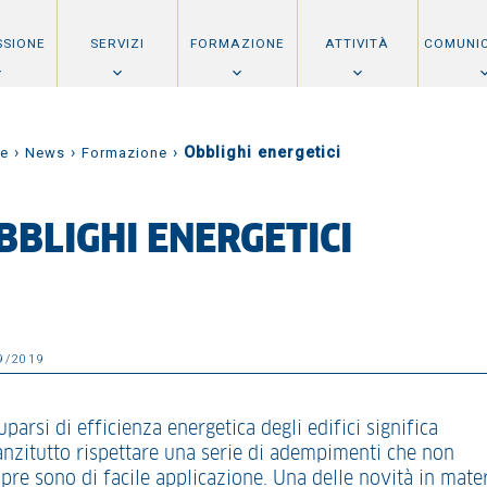
SSIONE
SERVIZI
FORMAZIONE
ATTIVITÀ
COMUNI
›
›
›
Obblighi energetici
e
News
Formazione
BBLIGHI ENERGETICI
9/2019
parsi di efficienza energetica degli edifici significa
anzitutto rispettare una serie di adempimenti che non
pre sono di facile applicazione. Una delle novità in mate