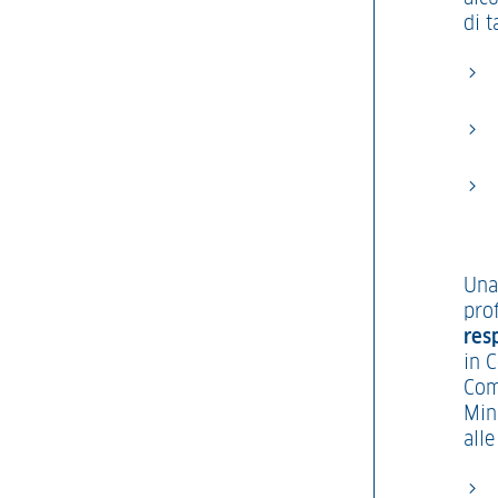
di t
Una
prof
res
in 
Com
Min
alle