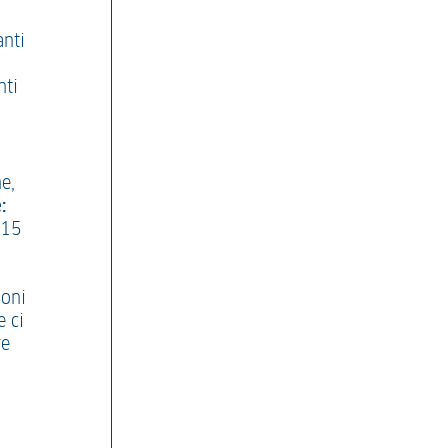
anti
nti
e,
:
/15
ioni
e ci
re