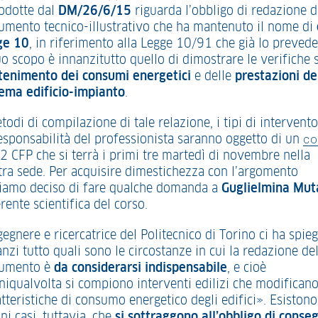
rodotte dal
DM/26/6/15
riguarda l’obbligo di redazione d
umento tecnico-illustrativo che ha mantenuto il nome di
ge 10
, in riferimento alla Legge 10/91 che già lo prevede
uo scopo è innanzitutto quello di dimostrare le verifiche 
tenimento dei consumi energetici
e delle
prestazioni de
tema edificio-impianto
.
todi di compilazione di tale relazione, i tipi di intervento
responsabilità del professionista saranno oggetto di un
CO
12 CFP che si terrà i primi tre martedì di novembre nella
tra sede. Per acquisire dimestichezza con l’argomento
iamo deciso di fare qualche domanda a
Guglielmina Mut
rente scientifica del corso.
gegnere e ricercatrice del Politecnico di Torino ci ha spie
nzi tutto quali sono le circostanze in cui la redazione de
umento è
da considerarsi indispensabile
, e cioè
niqualvolta si compiono interventi edilizi che modificano
tteristiche di consumo energetico degli edifici». Esistono
ni casi, tuttavia, che
si sottraggono all’obbligo di conse