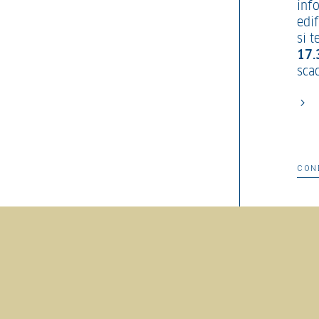
inf
edif
si 
17.
scad
CON