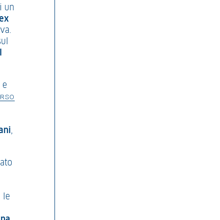
i un
ex
va.
sul
l
 e
RSO
ani
,
gato
l
 le
gna