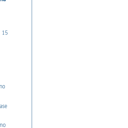
≤ 15
ano
base
imo