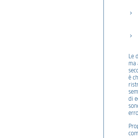
Le 
ma 
sec
è ch
ris
sem
di e
son
erro
Pro
comp