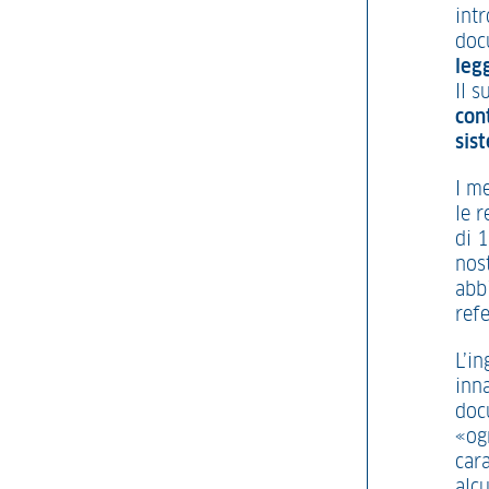
int
doc
leg
Il s
con
sis
I me
le 
di 
nos
abb
refe
L’in
inna
doc
«og
cara
alcu