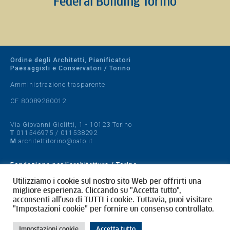
Federal Building Torino
Ordine degli Architetti, Pianificatori
Paesaggisti e Conservatori / Torino
Amministrazione trasparente
CF 80089280012
Via Giovanni Giolitti, 1 - 10123 Torino
T
011546975
/
011538292
M
architettitorino@oato.it
Fondazione per l'architettura / Torino
Designed by
quattrolinee.it
Utilizziamo i cookie sul nostro sito Web per offrirti una
migliore esperienza. Cliccando su "Accetta tutto",
acconsenti all'uso di TUTTI i cookie. Tuttavia, puoi visitare
Cookie Policy
"Impostazioni cookie" per fornire un consenso controllato.
Privacy Policy
Impostazioni cookie
Accetta tutto