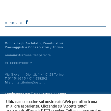
CONDIVIDI
Ordine degli Architetti, Pianificatori
Paesaggisti e Conservatori / Torino
Amministrazione trasparente
CF 80089280012
Via Giovanni Giolitti, 1 - 10123 Torino
T
011546975
/
011538292
M
architettitorino@oato.it
Fondazione per l'architettura / Torino
Designed by
quattrolinee.it
Utilizziamo i cookie sul nostro sito Web per offrirti una
migliore esperienza. Cliccando su "Accetta tutto",
acconsenti all'uso di TUTTI i cookie. Tuttavia, puoi visitare