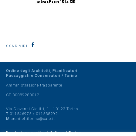
CONDIVIDI
Ordine degli Architetti, Pianificatori
Paesaggisti e Conservatori / Torino
Amministrazione trasparente
CF 80089280012
Via Giovanni Giolitti, 1 - 10123 Torino
T
011546975
/
011538292
M
architettitorino@oato.it
Fondazione per l'architettura / Torino