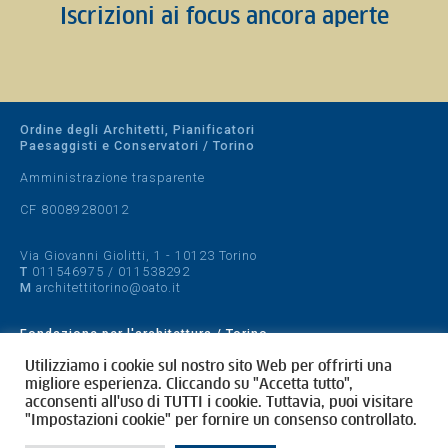
Iscrizioni ai focus ancora aperte
Ordine degli Architetti, Pianificatori
Paesaggisti e Conservatori / Torino
Amministrazione trasparente
CF 80089280012
Via Giovanni Giolitti, 1 - 10123 Torino
T
011546975
/
011538292
M
architettitorino@oato.it
Fondazione per l'architettura / Torino
Designed by
quattrolinee.it
Utilizziamo i cookie sul nostro sito Web per offrirti una
migliore esperienza. Cliccando su "Accetta tutto",
acconsenti all'uso di TUTTI i cookie. Tuttavia, puoi visitare
Cookie Policy
"Impostazioni cookie" per fornire un consenso controllato.
Privacy Policy