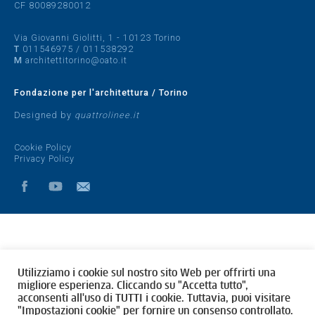
CF 80089280012
Via Giovanni Giolitti, 1 - 10123 Torino
T
011546975
/
011538292
M
architettitorino@oato.it
Fondazione per l'architettura / Torino
Designed by
quattrolinee.it
Cookie Policy
Privacy Policy
Utilizziamo i cookie sul nostro sito Web per offrirti una
migliore esperienza. Cliccando su "Accetta tutto",
acconsenti all'uso di TUTTI i cookie. Tuttavia, puoi visitare
"Impostazioni cookie" per fornire un consenso controllato.