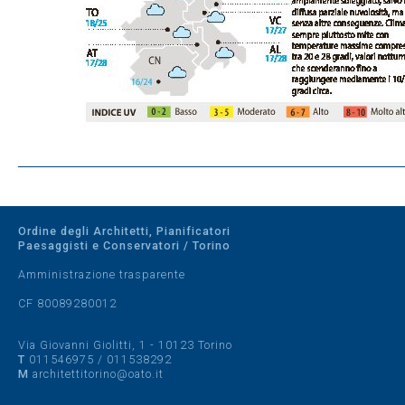
Ordine degli Architetti, Pianificatori
Paesaggisti e Conservatori / Torino
Amministrazione trasparente
CF 80089280012
Via Giovanni Giolitti, 1 - 10123 Torino
T
011546975
/
011538292
M
architettitorino@oato.it