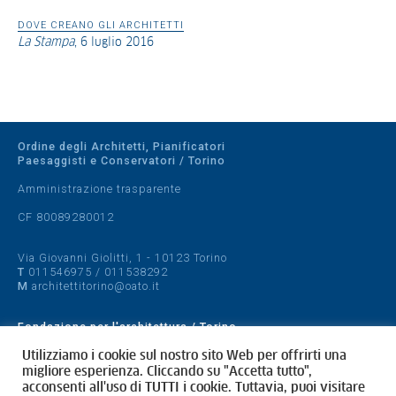
DOVE CREANO GLI ARCHITETTI
La Stampa
, 6 luglio 2016
Ordine degli Architetti, Pianificatori
Paesaggisti e Conservatori / Torino
Amministrazione trasparente
CF 80089280012
Via Giovanni Giolitti, 1 - 10123 Torino
T
011546975
/
011538292
M
architettitorino@oato.it
Fondazione per l'architettura / Torino
Designed by
quattrolinee.it
Utilizziamo i cookie sul nostro sito Web per offrirti una
migliore esperienza. Cliccando su "Accetta tutto",
acconsenti all'uso di TUTTI i cookie. Tuttavia, puoi visitare
Cookie Policy