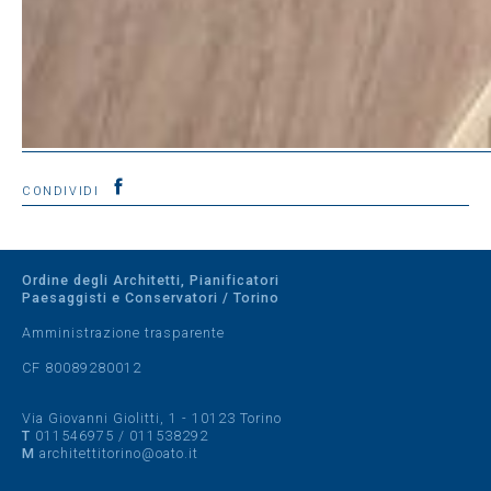
CONDIVIDI
Ordine degli Architetti, Pianificatori
Paesaggisti e Conservatori / Torino
Amministrazione trasparente
CF 80089280012
Via Giovanni Giolitti, 1 - 10123 Torino
T
011546975
/
011538292
M
architettitorino@oato.it