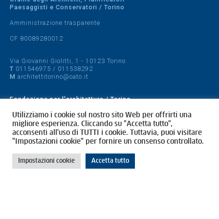
Paesaggisti e Conservatori / Torino
Amministrazione trasparente
CF 80089280012
Via Giovanni Giolitti, 1 - 10123 Torino
T
011546975
/
011538292
M
architettitorino@oato.it
Fondazione per l'architettura / Torino
Designed by
quattrolinee.it
Utilizziamo i cookie sul nostro sito Web per offrirti una
migliore esperienza. Cliccando su "Accetta tutto",
acconsenti all'uso di TUTTI i cookie. Tuttavia, puoi visitare
Cookie Policy
"Impostazioni cookie" per fornire un consenso controllato.
Privacy Policy
Impostazioni cookie
Accetta tutto