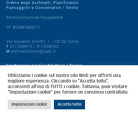
Ordine degli Architetti, Pianificatori
Paesaggisti e Conservatori / Torino
Amministrazione trasparente
CF 80089280012
Via Giovanni Giolitti, 1 - 10123 Torino
T
011546975
/
011538292
M
architettitorino@oato.it
Fondazione per l'architettura / Torino
Designed by
quattrolinee.it
Utilizziamo i cookie sul nostro sito Web per offrirti una
migliore esperienza. Cliccando su "Accetta tutto",
acconsenti all'uso di TUTTI i cookie. Tuttavia, puoi visitare
Cookie Policy
"Impostazioni cookie" per fornire un consenso controllato.
Privacy Policy
Impostazioni cookie
Accetta tutto