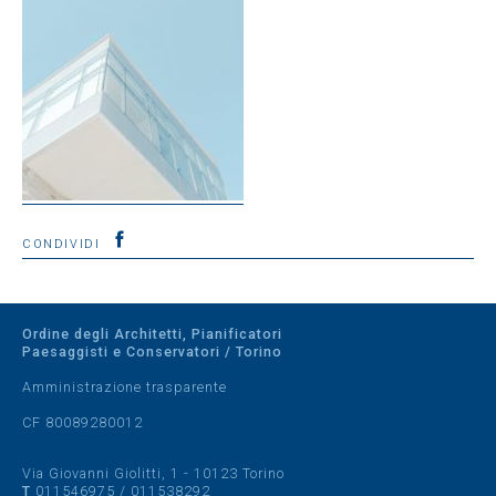
CONDIVIDI
Ordine degli Architetti, Pianificatori
Paesaggisti e Conservatori / Torino
Amministrazione trasparente
CF 80089280012
Via Giovanni Giolitti, 1 - 10123 Torino
T
011546975
/
011538292