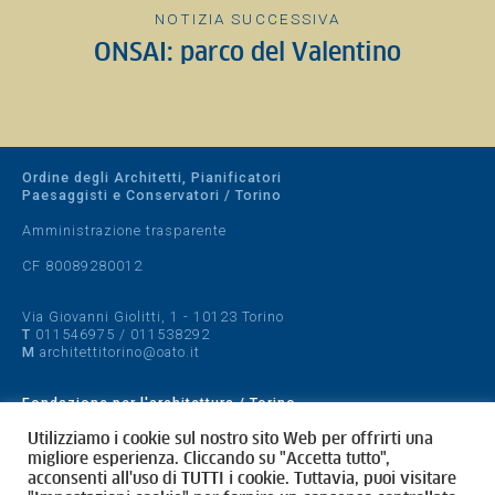
NOTIZIA SUCCESSIVA
ONSAI: parco del Valentino
Ordine degli Architetti, Pianificatori
Paesaggisti e Conservatori / Torino
Amministrazione trasparente
CF 80089280012
Via Giovanni Giolitti, 1 - 10123 Torino
T
011546975
/
011538292
M
architettitorino@oato.it
Fondazione per l'architettura / Torino
Designed by
quattrolinee.it
Utilizziamo i cookie sul nostro sito Web per offrirti una
migliore esperienza. Cliccando su "Accetta tutto",
acconsenti all'uso di TUTTI i cookie. Tuttavia, puoi visitare
Cookie Policy