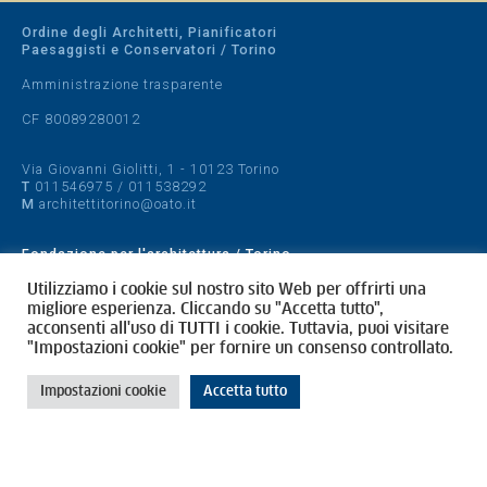
Ordine degli Architetti, Pianificatori
Paesaggisti e Conservatori / Torino
Amministrazione trasparente
CF 80089280012
Via Giovanni Giolitti, 1 - 10123 Torino
T
011546975
/
011538292
M
architettitorino@oato.it
Fondazione per l'architettura / Torino
Designed by
quattrolinee.it
Utilizziamo i cookie sul nostro sito Web per offrirti una
migliore esperienza. Cliccando su "Accetta tutto",
acconsenti all'uso di TUTTI i cookie. Tuttavia, puoi visitare
Cookie Policy
"Impostazioni cookie" per fornire un consenso controllato.
Privacy Policy
Impostazioni cookie
Accetta tutto