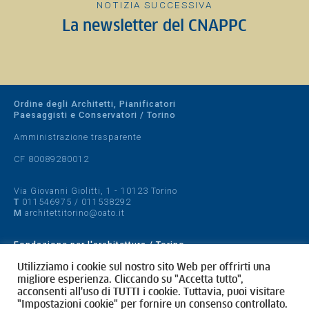
NOTIZIA SUCCESSIVA
La newsletter del CNAPPC
Ordine degli Architetti, Pianificatori
Paesaggisti e Conservatori / Torino
Amministrazione trasparente
CF 80089280012
Via Giovanni Giolitti, 1 - 10123 Torino
T
011546975
/
011538292
M
architettitorino@oato.it
Fondazione per l'architettura / Torino
Designed by
quattrolinee.it
Utilizziamo i cookie sul nostro sito Web per offrirti una
migliore esperienza. Cliccando su "Accetta tutto",
acconsenti all'uso di TUTTI i cookie. Tuttavia, puoi visitare
Cookie Policy
"Impostazioni cookie" per fornire un consenso controllato.