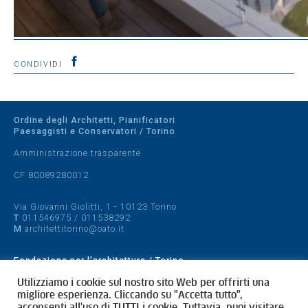
CONDIVIDI
Ordine degli Architetti, Pianificatori
Paesaggisti e Conservatori / Torino
Amministrazione trasparente
CF 80089280012
Via Giovanni Giolitti, 1 - 10123 Torino
T
011546975
/
011538292
M
architettitorino@oato.it
Fondazione per l'architettura / Torino
Designed by
quattrolinee.it
Utilizziamo i cookie sul nostro sito Web per offrirti una
migliore esperienza. Cliccando su "Accetta tutto",
acconsenti all'uso di TUTTI i cookie. Tuttavia, puoi visitare