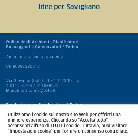
Idee per Savigliano
Ordine degli Architetti, Pianificatori
Paesaggisti e Conservatori / Torino
Amministrazione trasparente
CF 80089280012
Via Giovanni Giolitti, 1 - 10123 Torino
T
011546975
/
011538292
M
architettitorino@oato.it
Fondazione per l'architettura / Torino
Designed by
quattrolinee.it
Utilizziamo i cookie sul nostro sito Web per offrirti una
migliore esperienza. Cliccando su "Accetta tutto",
acconsenti all'uso di TUTTI i cookie. Tuttavia, puoi visitare
Cookie Policy
"Impostazioni cookie" per fornire un consenso controllato.
Privacy Policy