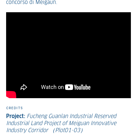
concorso di Meigaun.
CREDITS
Project:
Fucheng Guanlan Industrial Reserved
Industrial Land Project of Meiguan Innovative
Industry Corridor （Plot01-03）